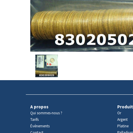
Avers
du
produit
A propos
Produit
Qui sommes-nous ?
Or
Tarifs
Argent
Événements
Platine
Contact
Palladiu