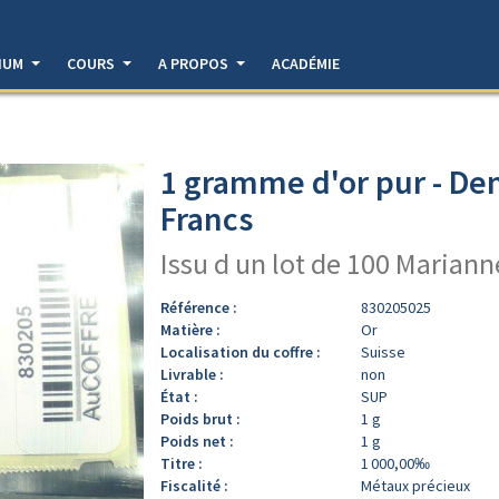
DIUM
COURS
A PROPOS
ACADÉMIE
1 gramme d'or pur - De
Francs
Issu d un lot de 100 Marian
Référence :
830205025
Matière :
Or
Localisation du coffre :
Suisse
Livrable :
non
État :
SUP
Poids brut :
1 g
Poids net :
1 g
Titre :
1 000,00‰
Fiscalité :
Métaux précieux