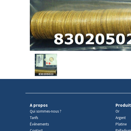
Avers
du
produit
A propos
Produit
Qui sommes-nous ?
Or
Tarifs
Argent
Événements
Platine
Contact
Palladiu