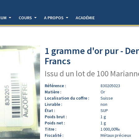
DIUM
COURS
A PROPOS
ACADÉMIE
1 gramme d'or pur - De
Francs
Issu d un lot de 100 Marian
Référence :
830205023
Matière :
Or
Localisation du coffre :
Suisse
Livrable :
non
État :
SUP
Poids brut :
1 g
Poids net :
1 g
Titre :
1 000,00‰
Fiscalité :
Métaux précieux