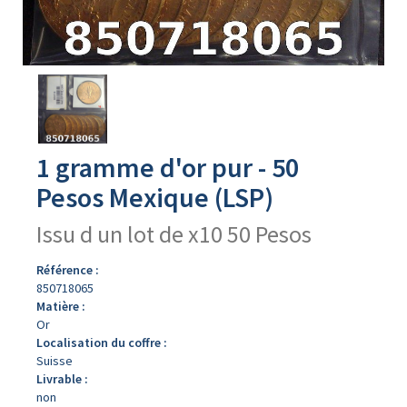
Avers
du
produit
1 gramme d'or pur - 50
Pesos Mexique (LSP)
Issu d un lot de x10 50 Pesos
Référence :
850718065
Matière :
Or
Localisation du coffre :
Suisse
Livrable :
non