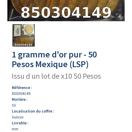
Avers
du
produit
1 gramme d'or pur - 50
Pesos Mexique (LSP)
Issu d un lot de x10 50 Pesos
Référence :
850304149
Matière :
Or
Localisation du coffre :
Suisse
Livrable :
non