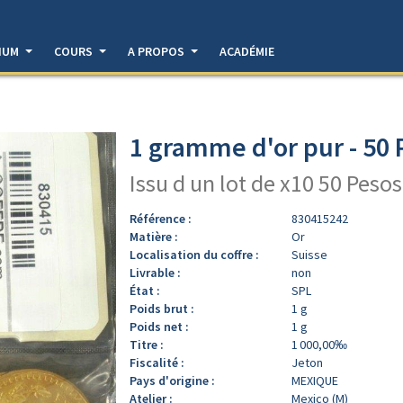
DIUM
COURS
A PROPOS
ACADÉMIE
1 gramme d'or pur - 50
Issu d un lot de x10 50 Pesos
Référence :
830415242
Matière :
Or
Localisation du coffre :
Suisse
Livrable :
non
État :
SPL
Poids brut :
1 g
Poids net :
1 g
Titre :
1 000,00‰
Fiscalité :
Jeton
Pays d'origine :
MEXIQUE
Atelier :
Mexico (M)