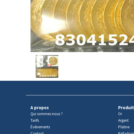
Avers
du
produit
A propos
Produit
Qui sommes-nous ?
Or
Tarifs
Argent
Événements
Platine
Contact
Palladiu