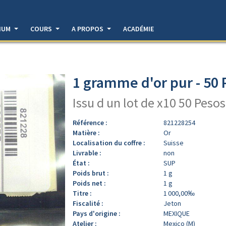
DIUM
COURS
A PROPOS
ACADÉMIE
1 gramme d'or pur - 50
Issu d un lot de x10 50 Pesos
Référence :
821228254
Matière :
Or
Localisation du coffre :
Suisse
Livrable :
non
État :
SUP
Poids brut :
1 g
Poids net :
1 g
Titre :
1 000,00‰
Fiscalité :
Jeton
Pays d'origine :
MEXIQUE
Atelier :
Mexico (M)