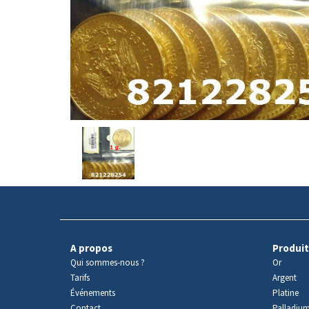
Avers
du
produit
A propos
Produit
Qui sommes-nous ?
Or
Tarifs
Argent
Événements
Platine
Contact
Palladiu