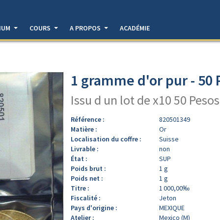
DIUM
COURS
A PROPOS
ACADÉMIE
1 gramme d'or pur - 50
Issu d un lot de x10 50 Pesos
Référence :
820501349
Matière :
Or
Localisation du coffre :
Suisse
Livrable :
non
État :
SUP
Poids brut :
1 g
Poids net :
1 g
Titre :
1 000,00‰
Fiscalité :
Jeton
Pays d'origine :
MEXIQUE
Atelier :
Mexico (M)