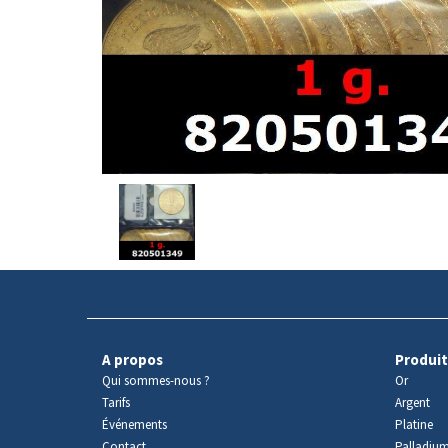
Avers
du
produit
A propos
Produit
Qui sommes-nous ?
Or
Tarifs
Argent
Événements
Platine
Contact
Palladiu