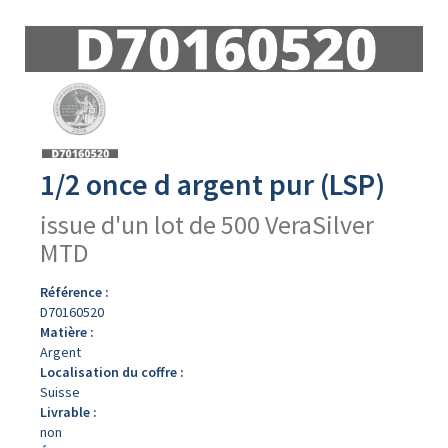
Avers
du
produit
1/2 once d argent pur (LSP)
issue d'un lot de 500 VeraSilver
MTD
Référence :
D70160520
Matière :
Argent
Localisation du coffre :
Suisse
Livrable :
non