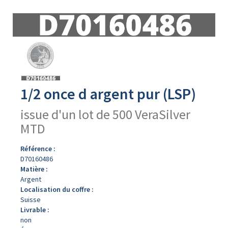
Avers
du
produit
1/2 once d argent pur (LSP)
issue d'un lot de 500 VeraSilver
MTD
Référence :
D70160486
Matière :
Argent
Localisation du coffre :
Suisse
Livrable :
non