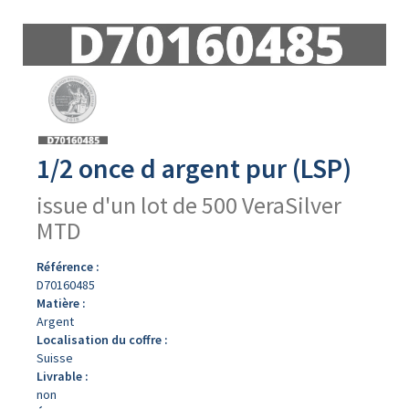
Avers
du
produit
1/2 once d argent pur (LSP)
issue d'un lot de 500 VeraSilver
MTD
Référence :
D70160485
Matière :
Argent
Localisation du coffre :
Suisse
Livrable :
non