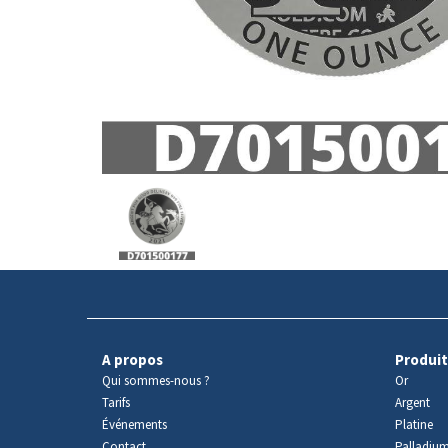
Avers
du
produit
A propos
Produit
Qui sommes-nous ?
Or
Tarifs
Argent
Événements
Platine
Contact
Palladiu