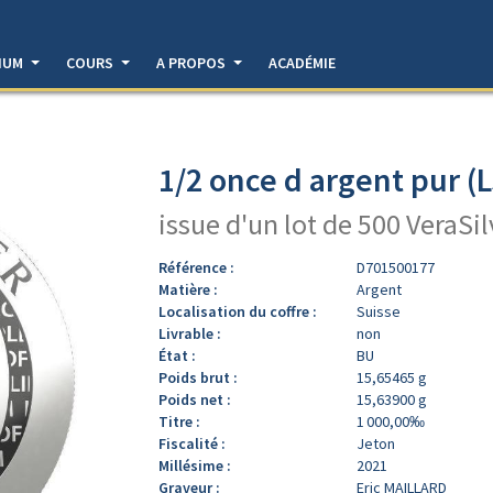
DIUM
COURS
A PROPOS
ACADÉMIE
1/2 once d argent pur (
issue d'un lot de 500 VeraSi
Référence :
D701500177
Matière :
Argent
Localisation du coffre :
Suisse
Livrable :
non
État :
BU
Poids brut :
15,65465 g
Poids net :
15,63900 g
Titre :
1 000,00‰
Fiscalité :
Jeton
Millésime :
2021
Graveur :
Eric MAILLARD