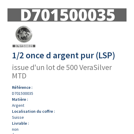
Avers
du
produit
1/2 once d argent pur (LSP)
issue d'un lot de 500 VeraSilver
MTD
Référence :
D701500035
Matière :
Argent
Localisation du coffre :
Suisse
Livrable :
non