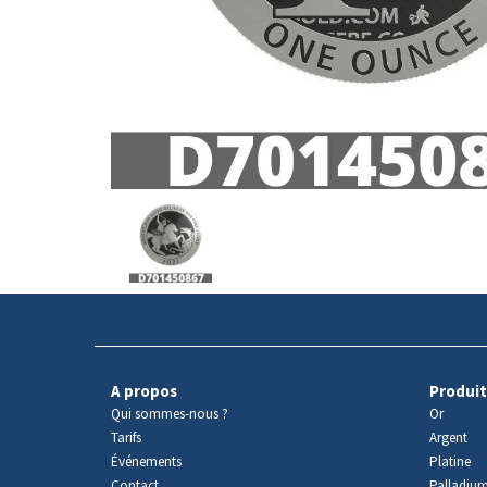
Avers
du
produit
A propos
Produit
Qui sommes-nous ?
Or
Tarifs
Argent
Événements
Platine
Contact
Palladiu