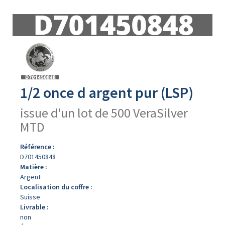
Avers
du
produit
1/2 once d argent pur (LSP)
issue d'un lot de 500 VeraSilver
MTD
Référence :
D701450848
Matière :
Argent
Localisation du coffre :
Suisse
Livrable :
non