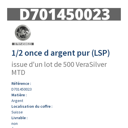
Avers
du
produit
1/2 once d argent pur (LSP)
issue d'un lot de 500 VeraSilver
MTD
Référence :
D701450023
Matière :
Argent
Localisation du coffre :
Suisse
Livrable :
non