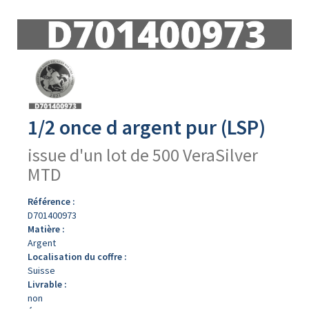
Avers
du
produit
1/2 once d argent pur (LSP)
issue d'un lot de 500 VeraSilver
MTD
Référence :
D701400973
Matière :
Argent
Localisation du coffre :
Suisse
Livrable :
non