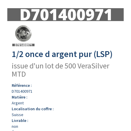
Avers
du
produit
1/2 once d argent pur (LSP)
issue d'un lot de 500 VeraSilver
MTD
Référence :
D701400971
Matière :
Argent
Localisation du coffre :
Suisse
Livrable :
non