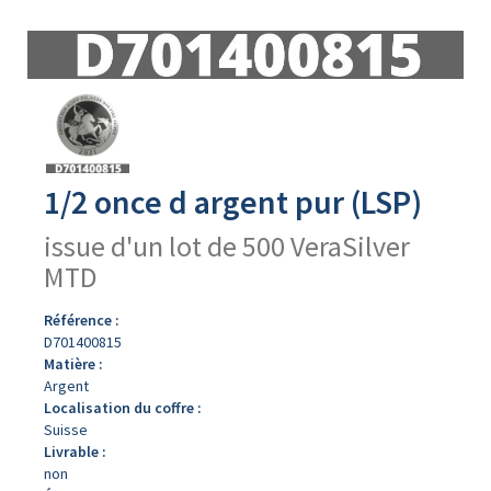
Avers
du
produit
1/2 once d argent pur (LSP)
issue d'un lot de 500 VeraSilver
MTD
Référence :
D701400815
Matière :
Argent
Localisation du coffre :
Suisse
Livrable :
non