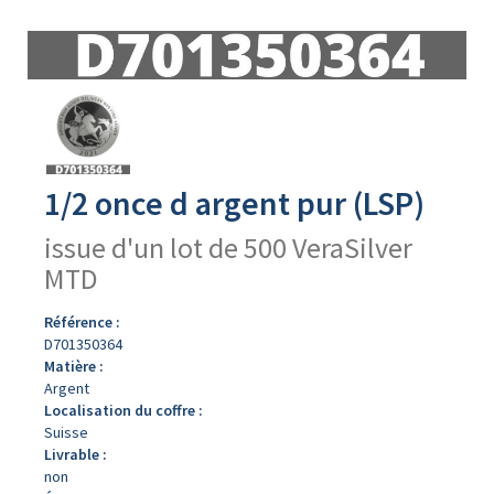
Avers
du
produit
1/2 once d argent pur (LSP)
issue d'un lot de 500 VeraSilver
MTD
Référence :
D701350364
Matière :
Argent
Localisation du coffre :
Suisse
Livrable :
non