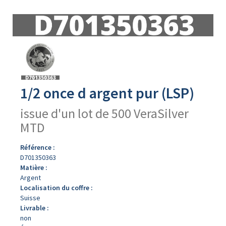
Avers
du
produit
1/2 once d argent pur (LSP)
issue d'un lot de 500 VeraSilver
MTD
Référence :
D701350363
Matière :
Argent
Localisation du coffre :
Suisse
Livrable :
non