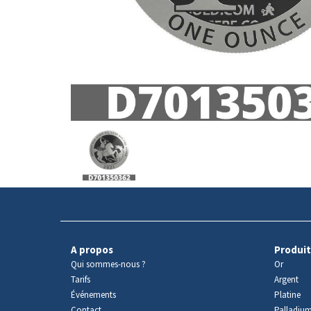
Avers
du
produit
A propos
Produit
Qui sommes-nous ?
Or
Tarifs
Argent
Événements
Platine
Contact
Palladiu