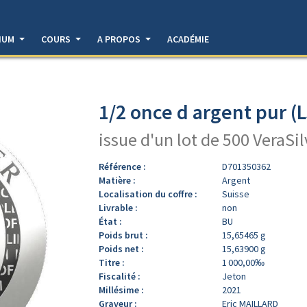
DIUM
COURS
A PROPOS
ACADÉMIE
1/2 once d argent pur (
issue d'un lot de 500 VeraSi
Référence :
D701350362
Matière :
Argent
Localisation du coffre :
Suisse
Livrable :
non
État :
BU
Poids brut :
15,65465 g
Poids net :
15,63900 g
Titre :
1 000,00‰
Fiscalité :
Jeton
Millésime :
2021
Graveur :
Eric MAILLARD