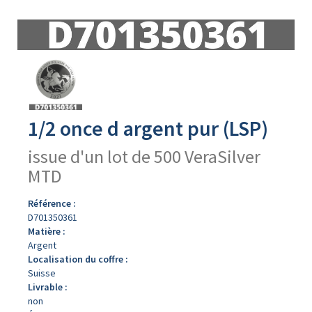
Avers
du
produit
1/2 once d argent pur (LSP)
issue d'un lot de 500 VeraSilver
MTD
Référence :
D701350361
Matière :
Argent
Localisation du coffre :
Suisse
Livrable :
non