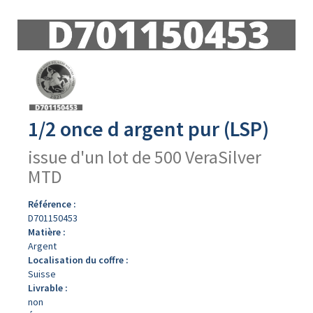
Avers
du
produit
1/2 once d argent pur (LSP)
issue d'un lot de 500 VeraSilver
MTD
Référence :
D701150453
Matière :
Argent
Localisation du coffre :
Suisse
Livrable :
non