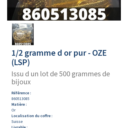
Avers
du
produit
1/2 gramme d or pur - OZE
(LSP)
Issu d un lot de 500 grammes de
bijoux
Référence :
860513085
Matière :
Or
Localisation du coffre :
Suisse
Livrable :