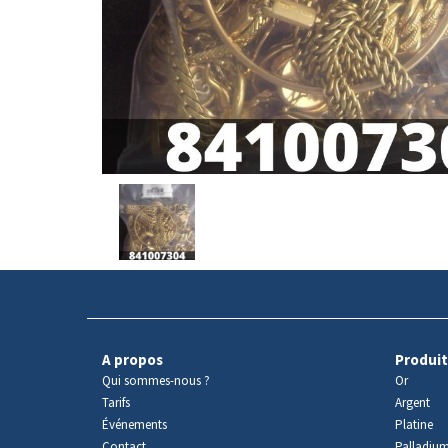
Avers
du
produit
A propos
Produit
Qui sommes-nous ?
Or
Tarifs
Argent
Événements
Platine
Contact
Palladiu