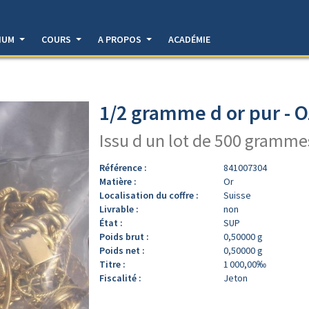
DIUM
COURS
A PROPOS
ACADÉMIE
1/2 gramme d or pur - O
Issu d un lot de 500 gramme
Référence :
841007304
Matière :
Or
Localisation du coffre :
Suisse
Livrable :
non
État :
SUP
Poids brut :
0,50000 g
Poids net :
0,50000 g
Titre :
1 000,00‰
Fiscalité :
Jeton