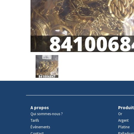
Avers
du
produit
A propos
Produit
Qui sommes-nous ?
Or
Tarifs
Argent
Événements
Platine
Contact
Palladiu