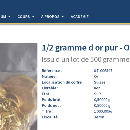
DIUM
COURS
A PROPOS
ACADÉMIE
1/2 gramme d or pur - O
Issu d un lot de 500 gramme
Référence :
841006847
Matière :
Or
Localisation du coffre :
Suisse
Livrable :
non
État :
SUP
Poids brut :
0,50000 g
Poids net :
0,50000 g
Titre :
1 000,00‰
Fiscalité :
Jeton