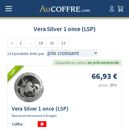
Vera Silver 1 once (LSP)
«
1
...
10
11
12
114 produits triés par
en précommande
Disponible en continu
LSP
66,93 €
25%
prime :
Vera Silver 1 once (LSP)
Marianne terrassant le Dragon
Coffre :