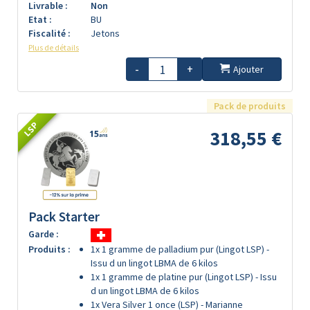
Livrable :
Non
Etat :
BU
Fiscalité :
Jetons
Plus de détails
-
+
Ajouter
Pack de produits
LSP
318,55 €
Pack Starter
Garde :
Produits :
1x 1 gramme de palladium pur (Lingot LSP) -
Issu d un lingot LBMA de 6 kilos
1x 1 gramme de platine pur (Lingot LSP) - Issu
d un lingot LBMA de 6 kilos
1x Vera Silver 1 once (LSP) - Marianne