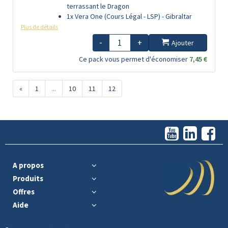
terrassant le Dragon
1x Vera One (Cours Légal - LSP) - Gibraltar
Plus de détails
-
+
Ajouter
Ce pack vous permet d'économiser
7,45 €
«
1
...
10
11
12
A propos
Produits
Offres
Aide