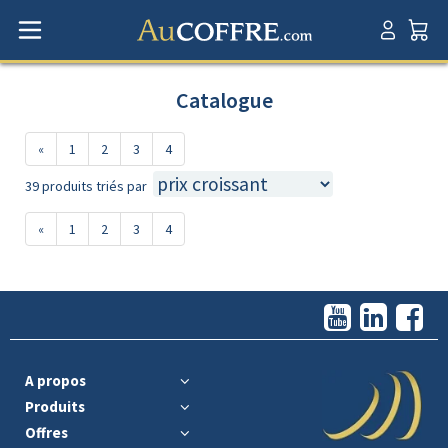
Catalogue
«
1
2
3
4
39 produits triés par
«
1
2
3
4
A propos
Produits
Offres