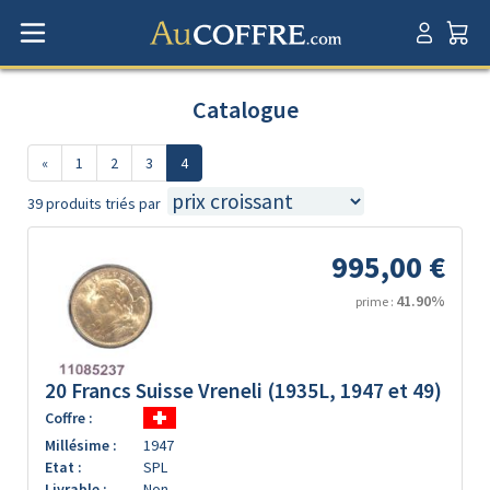
Catalogue
«
1
2
3
4
39 produits triés par
995,00 €
41.90%
prime :
20 Francs Suisse Vreneli (1935L, 1947 et 49)
Coffre :
Millésime :
1947
Etat :
SPL
Livrable :
Non