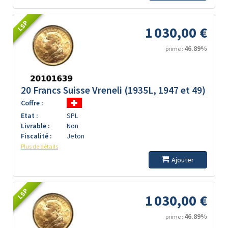
LSP
1 030,00 €
46.89%
prime :
20 Francs Suisse Vreneli (1935L, 1947 et 49)
Coffre :
Etat :
SPL
Livrable :
Non
Fiscalité :
Jeton
Plus de détails
Ajouter
LSP
1 030,00 €
46.89%
prime :