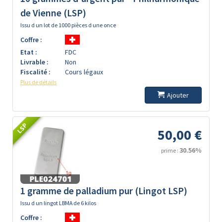
de Vienne (LSP)
Issu d un lot de 1000 pièces d une once
Coffre :
Etat :
FDC
Livrable :
Non
Fiscalité :
Cours légaux
Plus de détails
Ajouter
LSP
50,00 €
30.56%
prime :
1 gramme de palladium pur (Lingot LSP)
Issu d un lingot LBMA de 6 kilos
Coffre :