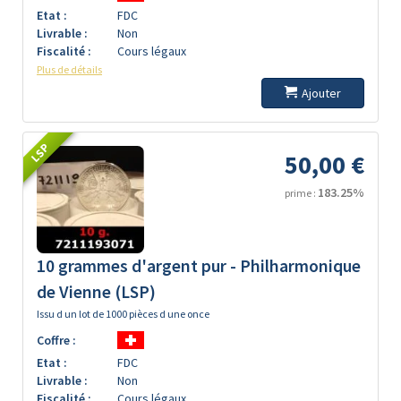
Etat :
FDC
Livrable :
Non
Fiscalité :
Cours légaux
Plus de détails
Ajouter
LSP
50,00 €
183.25%
prime :
10 grammes d'argent pur - Philharmonique
de Vienne (LSP)
Issu d un lot de 1000 pièces d une once
Coffre :
Etat :
FDC
Livrable :
Non
Fiscalité :
Cours légaux