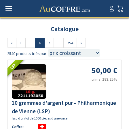
Catalogue
«
1
...
6
7
...
254
»
2540 produits triés par
LSP
50,00 €
183.25%
prime :
10 grammes d'argent pur - Philharmonique
de Vienne (LSP)
Issu d un lot de 1000 pièces d une once
Coffre :