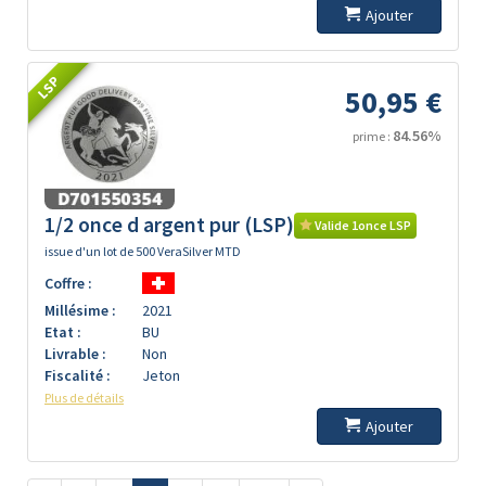
Ajouter
LSP
50,95 €
84.56%
prime :
1/2 once d argent pur (LSP)
Valide 1once LSP
issue d'un lot de 500 VeraSilver MTD
Coffre :
Millésime :
2021
Etat :
BU
Livrable :
Non
Fiscalité :
Jeton
Plus de détails
Ajouter