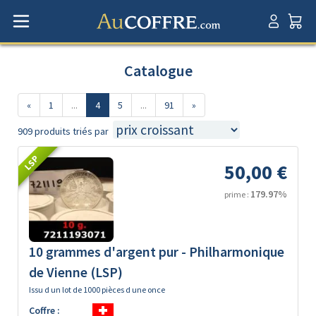
Catalogue
«
1
...
4
5
...
91
»
909 produits triés par
LSP
50,00 €
179.97%
prime :
10 grammes d'argent pur - Philharmonique
de Vienne (LSP)
Issu d un lot de 1000 pièces d une once
Coffre :