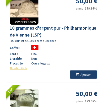
50,00 €
179.97%
prime :
10 grammes d'argent pur - Philharmonique
de Vienne (LSP)
Issu d un lot de 1000 pièces d une once
Coffre :
Etat :
FDC
Livrable :
Non
Fiscalité :
Cours légaux
Plus de détails
Ajouter
LSP
50,00 €
179.97%
prime :