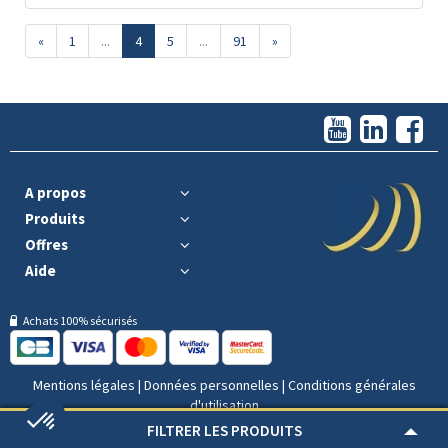
«
1
...
4
5
...
91
»
A propos
Produits
Offres
Aide
Achats 100% sécurisés
Mentions légales
|
Données personnelles
|
Conditions générales
d'utilisation
FILTRER LES PRODUITS
© AuCOFFRE 2026 | Tous droits reservés