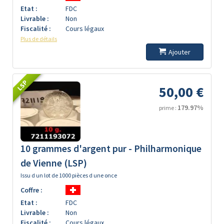
Etat :
FDC
Livrable :
Non
Fiscalité :
Cours légaux
Plus de détails
Ajouter
LSP
50,00 €
179.97%
prime :
10 grammes d'argent pur - Philharmonique
de Vienne (LSP)
Issu d un lot de 1000 pièces d une once
Coffre :
Etat :
FDC
Livrable :
Non
Fiscalité :
Cours légaux