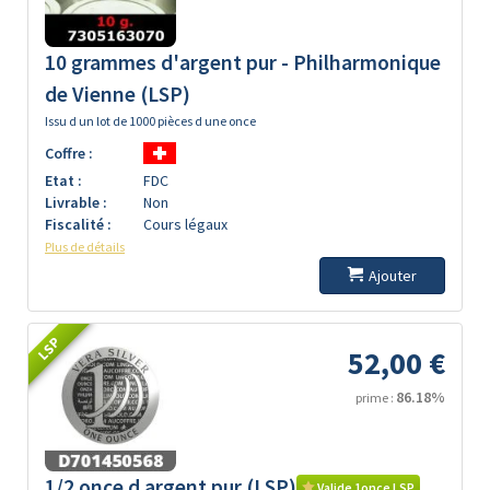
10 grammes d'argent pur - Philharmonique
de Vienne (LSP)
Issu d un lot de 1000 pièces d une once
Coffre :
Etat :
FDC
Livrable :
Non
Fiscalité :
Cours légaux
Plus de détails
Ajouter
LSP
52,00 €
86.18%
prime :
1/2 once d argent pur (LSP)
Valide 1once LSP