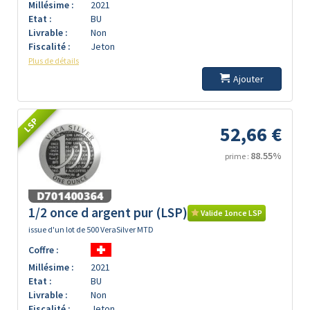
Millésime :
2021
Etat :
BU
Livrable :
Non
Fiscalité :
Jeton
Plus de détails
Ajouter
LSP
52,66 €
88.55%
prime :
1/2 once d argent pur (LSP)
Valide 1once LSP
issue d'un lot de 500 VeraSilver MTD
Coffre :
Millésime :
2021
Etat :
BU
Livrable :
Non
Fiscalité :
Jeton