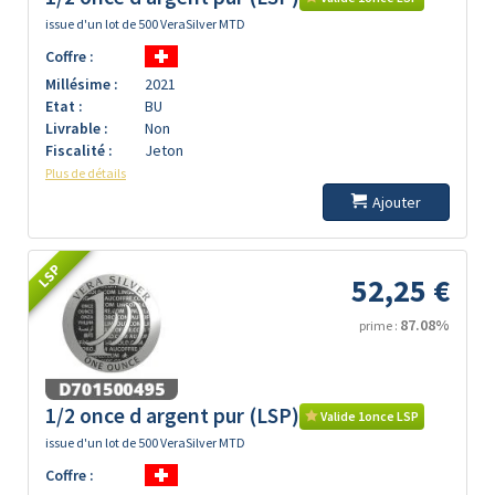
issue d'un lot de 500 VeraSilver MTD
Coffre :
Millésime :
2021
Etat :
BU
Livrable :
Non
Fiscalité :
Jeton
Plus de détails
Ajouter
LSP
52,25 €
87.08%
prime :
1/2 once d argent pur (LSP)
Valide 1once LSP
issue d'un lot de 500 VeraSilver MTD
Coffre :