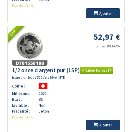
Plus de détails
Ajouter
LSP
52,97 €
89.66%
prime :
1/2 once d argent pur (LSP)
Valide 1once LSP
issue d'un lot de 500 VeraSilver MTD
Coffre :
Millésime :
2021
Etat :
BU
Livrable :
Non
Fiscalité :
Jeton
Plus de détails
Ajouter