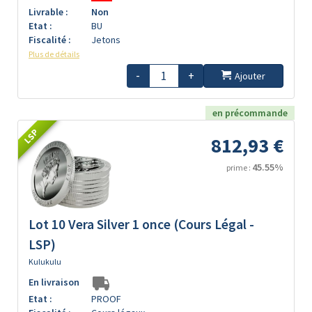
Livrable :
Non
Etat :
BU
Fiscalité :
Jetons
Plus de détails
-
+
Ajouter
en précommande
LSP
812,93 €
45.55%
prime :
Lot 10 Vera Silver 1 once (Cours Légal -
LSP)
Kulukulu
En livraison
Etat :
PROOF