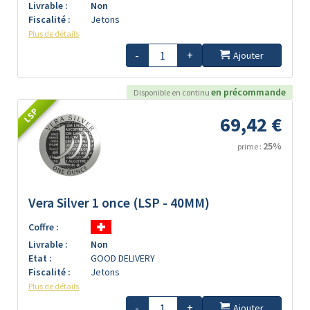
Livrable :
Non
Fiscalité :
Jetons
Plus de détails
-
+
Ajouter
en précommande
Disponible en continu
LSP
69,42 €
25%
prime :
Vera Silver 1 once (LSP - 40MM)
Coffre :
Livrable :
Non
Etat :
GOOD DELIVERY
Fiscalité :
Jetons
Plus de détails
-
+
Ajouter