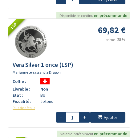
en précommande
Disponible en continu
LSP
69,82 €
25%
prime :
Vera Silver 1 once (LSP)
Marianne terrassant le Dragon
Coffre :
Livrable :
Non
Etat :
BU
Fiscalité :
Jetons
Plus de détails
-
+
Ajouter
en précommande
Valable indéfiniment