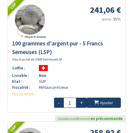
LSP
241,06 €
35%
prime :
100 grammes d'argent pur - 5 Francs
Semeuses (LSP)
Issu d un lot de 1000 Semeuses 5F
Coffre :
Livrable :
Non
Etat :
SUP
Fiscalité :
Métaux précieux
Plus de détails
-
+
Ajouter
en précommande
Valable indéfiniment
LSP
258,92 €