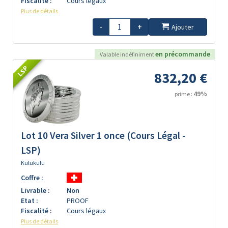
Fiscalité :
Cours légaux
Plus de détails
-
+
Ajouter
en précommande
Valable indéfiniment
LSP
832,20 €
49%
prime :
Lot 10 Vera Silver 1 once (Cours Légal -
LSP)
Kulukulu
Coffre :
Livrable :
Non
Etat :
PROOF
Fiscalité :
Cours légaux
Plus de détails