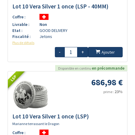
Lot 10 Vera Silver 1 once (LSP - 40MM)
Coffre :
Livrable :
Non
Etat :
GOOD DELIVERY
Fiscalité :
Jetons
Plus de détails
-
+
Ajouter
en précommande
Disponible en continu
LSP
686,98 €
23%
prime :
Lot 10 Vera Silver 1 once (LSP)
Marianne terrassant le Dragon
Coffre :