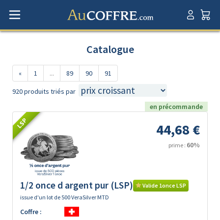
Catalogue
«
1
...
89
90
91
920 produits triés par
en précommande
LSP
44,68 €
60%
prime :
1/2 once d argent pur (LSP)
Valide 1once LSP
issue d'un lot de 500 VeraSilver MTD
Coffre :