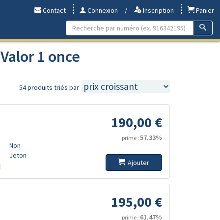
Contact
Connexion
/
Inscription
Panier
 Valor 1 once
54 produits triés par
190,00 €
57.33%
prime :
Non
Jeton
Ajouter
s
195,00 €
61.47%
prime :