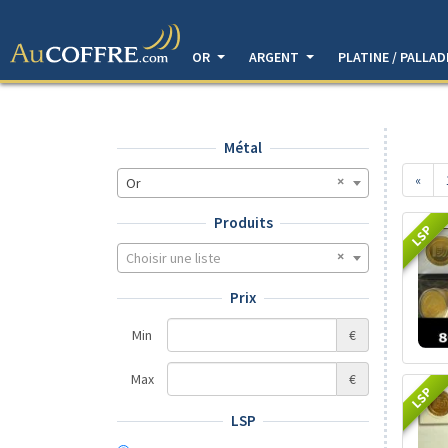
OR
ARGENT
PLATINE / PALLA
Métal
«
Or
Produits
LSP
Choisir une liste
Prix
Min
€
Max
€
LSP
LSP