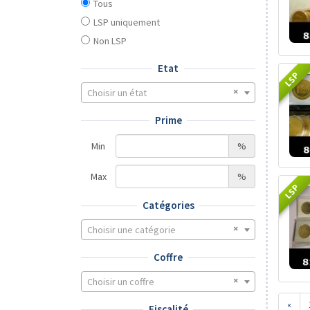
Tous
LSP uniquement
Non LSP
Etat
LSP
Choisir un état
Prime
Min
%
Max
%
LSP
Catégories
Choisir une catégorie
Coffre
Choisir un coffre
«
Fiscalité