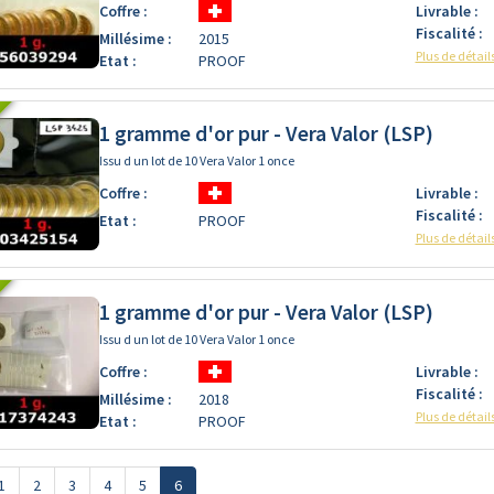
Coffre :
Livrable :
Fiscalité :
Millésime :
2015
Plus de détail
Etat :
PROOF
1 gramme d'or pur - Vera Valor (LSP)
Issu d un lot de 10 Vera Valor 1 once
Coffre :
Livrable :
Fiscalité :
Etat :
PROOF
Plus de détail
1 gramme d'or pur - Vera Valor (LSP)
Issu d un lot de 10 Vera Valor 1 once
Coffre :
Livrable :
Fiscalité :
Millésime :
2018
Plus de détail
Etat :
PROOF
1
2
3
4
5
6