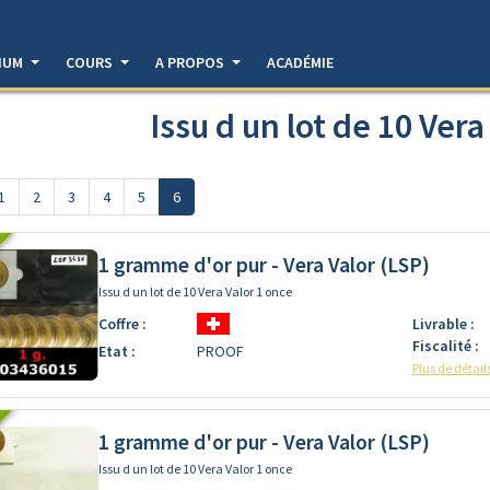
DIUM
COURS
A PROPOS
ACADÉMIE
Issu d un lot de 10 Vera
1
2
3
4
5
6
1 gramme d'or pur - Vera Valor (LSP)
Issu d un lot de 10 Vera Valor 1 once
Coffre :
Livrable :
Fiscalité :
Etat :
PROOF
Plus de détail
1 gramme d'or pur - Vera Valor (LSP)
Issu d un lot de 10 Vera Valor 1 once