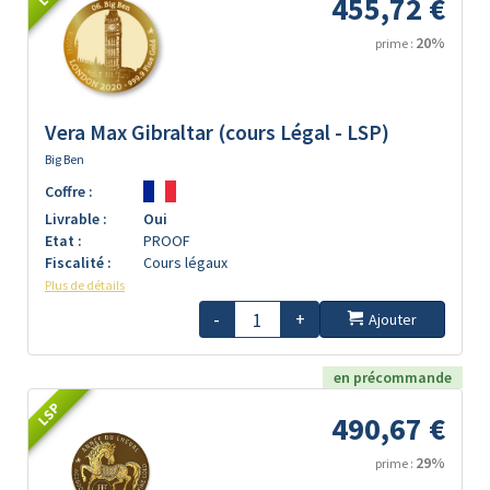
455,72 €
20%
prime :
Vera Max Gibraltar (cours Légal - LSP)
Big Ben
Coffre :
Livrable :
Oui
Etat :
PROOF
Fiscalité :
Cours légaux
Plus de détails
-
+
Ajouter
en précommande
LSP
490,67 €
29%
prime :