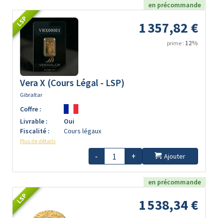
en précommande
LSP
1 357,82 €
12%
prime :
Vera X (Cours Légal - LSP)
Gibraltar
Coffre :
Livrable :
Oui
Fiscalité :
Cours légaux
Plus de détails
-
+
Ajouter
en précommande
LSP
1 538,34 €