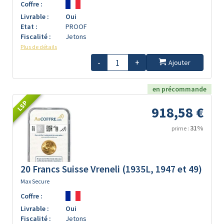
Coffre :
Livrable :
Oui
Etat :
PROOF
Fiscalité :
Jetons
Plus de détails
-
+
Ajouter
en précommande
LSP
918,58 €
31%
prime :
20 Francs Suisse Vreneli (1935L, 1947 et 49)
Max Secure
Coffre :
Livrable :
Oui
Fiscalité :
Jetons