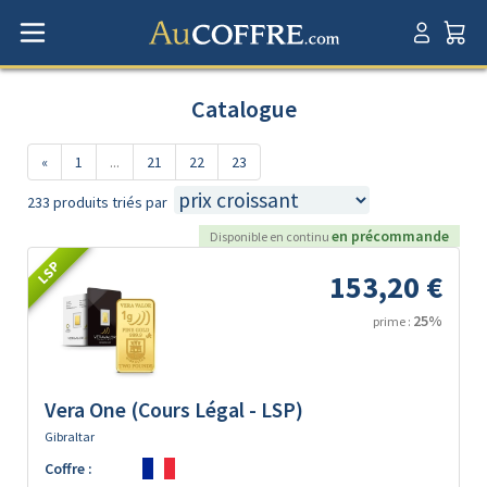
Catalogue
«
1
...
21
22
23
233 produits triés par
en précommande
Disponible en continu
LSP
153,20 €
25%
prime :
Vera One (Cours Légal - LSP)
Gibraltar
Coffre :