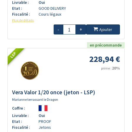
Livrable :
Oui
Etat :
GOOD DELIVERY
Fiscalité :
Cours légaux
Plus de détails
-
+
Ajouter
en précommande
LSP
228,94 €
20%
prime :
Vera Valor 1/20 once (jeton - LSP)
Marianne terrassant le Dragon
Coffre :
Livrable :
Oui
Etat :
PROOF
Fiscalité :
Jetons