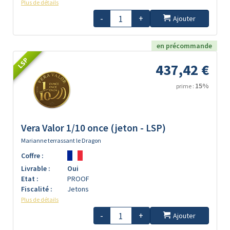
Plus de détails
-
+
Ajouter
en précommande
LSP
437,42 €
15%
prime :
Vera Valor 1/10 once (jeton - LSP)
Marianne terrassant le Dragon
Coffre :
Livrable :
Oui
Etat :
PROOF
Fiscalité :
Jetons
Plus de détails
-
+
Ajouter