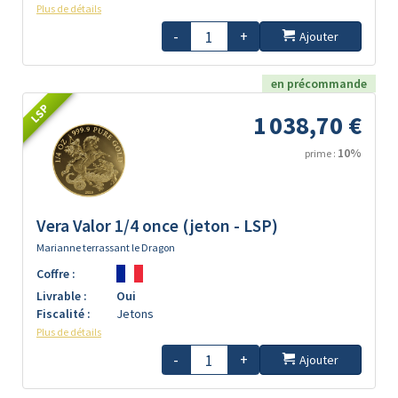
Plus de détails
-
+
Ajouter
en précommande
LSP
1 038,70 €
10%
prime :
Vera Valor 1/4 once (jeton - LSP)
Marianne terrassant le Dragon
Coffre :
Livrable :
Oui
Fiscalité :
Jetons
Plus de détails
-
+
Ajouter