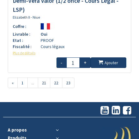
Demi-Vera Valor (1/2 once - Cours Légal -
LSP)
Elizabeth II - Niue
Coffre :
Livrable :
Oui
Etat :
PROOF
Fiscalité :
Cours légaux
Plus de détails
-
+
Ajouter
«
1
...
21
22
23
A propos
Produits