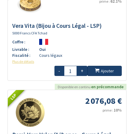
62.1%
prime :
Vera Vita (Bijou à Cours Légal - LSP)
5000 Francs CFA Tchad
Coffre :
Livrable :
Oui
Fiscalité :
Cours légaux
Plus de détails
-
+
Ajouter
en précommande
Disponible en continu
LSP
2 076,08 €
10%
prime :