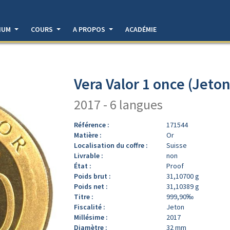
DIUM
COURS
A PROPOS
ACADÉMIE
Vera Valor 1 once (Jeton
2017 - 6 langues
Référence :
171544
Matière :
Or
Localisation du coffre :
Suisse
Livrable :
non
État :
Proof
Poids brut :
31,10700 g
Poids net :
31,10389 g
Titre :
999,90‰
Fiscalité :
Jeton
Millésime :
2017
Diamètre :
32 mm