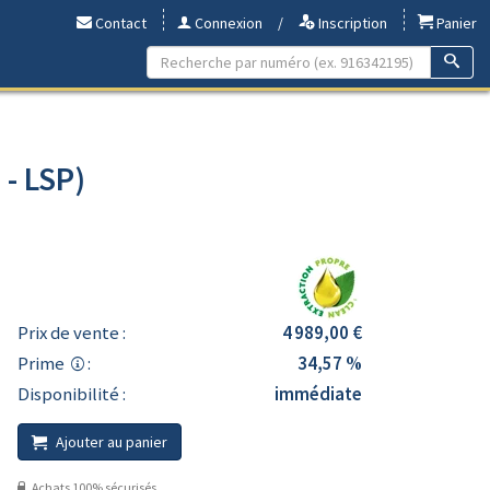
Contact
Connexion
/
Inscription
Panier
 - LSP)
Prix de vente :
4 989,00 €
Prime
:
34,57 %
Disponibilité :
immédiate
Ajouter au panier
Achats 100% sécurisés