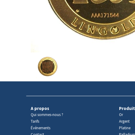
Avers
du
produit
A propos
Produit
Qui sommes-nous ?
Or
Tarifs
Argent
Événements
Platine
Contact
Palladiu