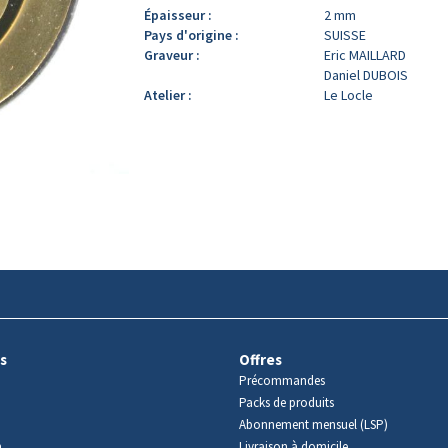
Épaisseur :
2 mm
Pays d'origine :
SUISSE
Graveur :
Eric MAILLARD
Daniel DUBOIS
Atelier :
Le Locle
s
Offres
Précommandes
Packs de produits
Abonnement mensuel (LSP)
m
Livraison à domicile