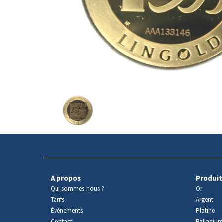
Avers
du
produit
A propos
Produit
Qui sommes-nous ?
Or
Tarifs
Argent
Événements
Platine
Contact
Palladiu