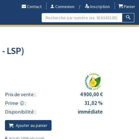
Contact
Connexion
/
Inscription
Panier
 - LSP)
Prix de vente :
4 900,00 €
Prime
:
31,02 %
Disponibilité :
immédiate
Ajouter au panier
Achats 100% sécurisés