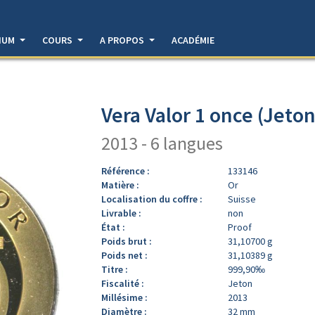
DIUM
COURS
A PROPOS
ACADÉMIE
Vera Valor 1 once (Jeton
2013 - 6 langues
Référence :
133146
Matière :
Or
Localisation du coffre :
Suisse
Livrable :
non
État :
Proof
Poids brut :
31,10700 g
Poids net :
31,10389 g
Titre :
999,90‰
Fiscalité :
Jeton
Millésime :
2013
Diamètre :
32 mm