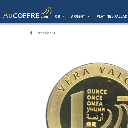
OR
ARGENT
PLATINE / PALLA
Précédent