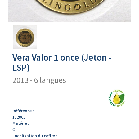
Avers
du
produit
Vera Valor 1 once (Jeton -
LSP)
2013 - 6 langues
Référence :
132865
Matière :
Or
Localisation du coffre :