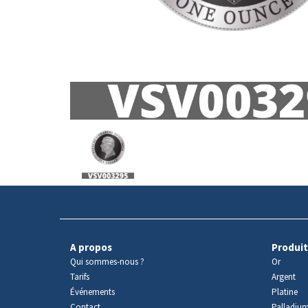
Avers
du
produit
A propos
Produit
Qui sommes-nous ?
Or
Tarifs
Argent
Événements
Platine
Contact
Palladiu