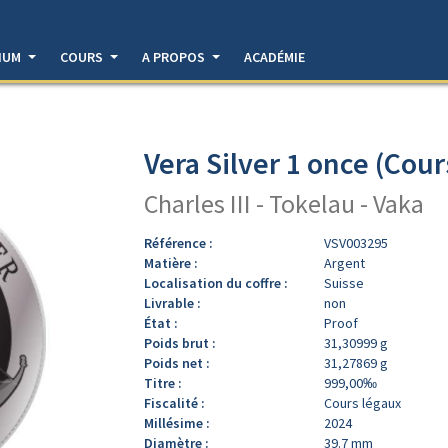
DIUM
COURS
A PROPOS
ACADÉMIE
Vera Silver 1 once (Cour
Charles III - Tokelau - Vaka
Référence :
VSV003295
Matière :
Argent
Localisation du coffre :
Suisse
Livrable :
non
État :
Proof
Poids brut :
31,30999 g
Poids net :
31,27869 g
Titre :
999,00‰
Fiscalité :
Cours légaux
Millésime :
2024
Diamètre :
39.7 mm