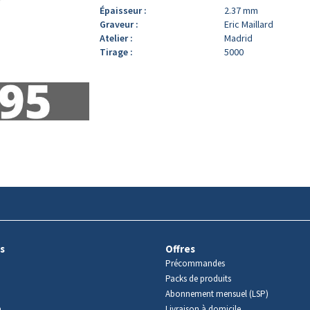
Épaisseur :
2.37 mm
Graveur :
Eric Maillard
Atelier :
Madrid
Tirage :
5000
s
Offres
Précommandes
Packs de produits
Abonnement mensuel (LSP)
m
Livraison à domicile