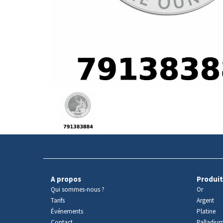
Avers
du
produit
A propos
Produit
Qui sommes-nous ?
Or
Tarifs
Argent
Événements
Platine
Contact
Palladiu