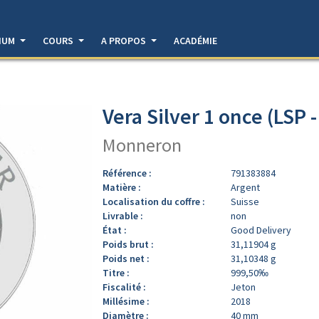
DIUM
COURS
A PROPOS
ACADÉMIE
Vera Silver 1 once (LSP 
Monneron
Référence :
791383884
Matière :
Argent
Localisation du coffre :
Suisse
Livrable :
non
État :
Good Delivery
Poids brut :
31,11904 g
Poids net :
31,10348 g
Titre :
999,50‰
Fiscalité :
Jeton
Millésime :
2018
Diamètre :
40 mm