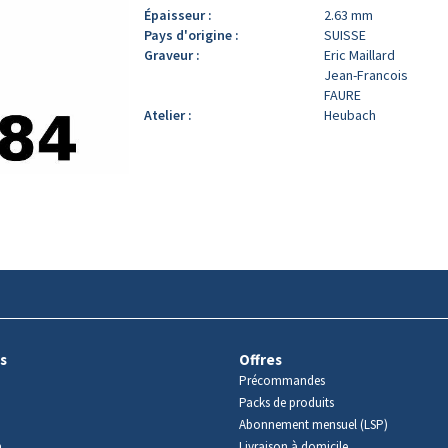
Épaisseur :
2.63 mm
Pays d'origine :
SUISSE
Graveur :
Eric Maillard
Jean-Francois
FAURE
Atelier :
Heubach
s
Offres
Précommandes
Packs de produits
Abonnement mensuel (LSP)
m
Livraison à domicile