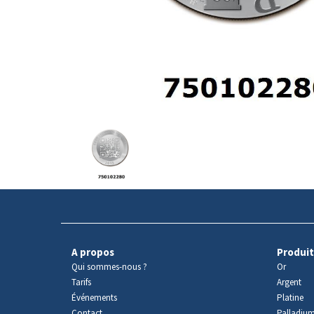
Avers
du
produit
A propos
Produit
Qui sommes-nous ?
Or
Tarifs
Argent
Événements
Platine
Contact
Palladiu