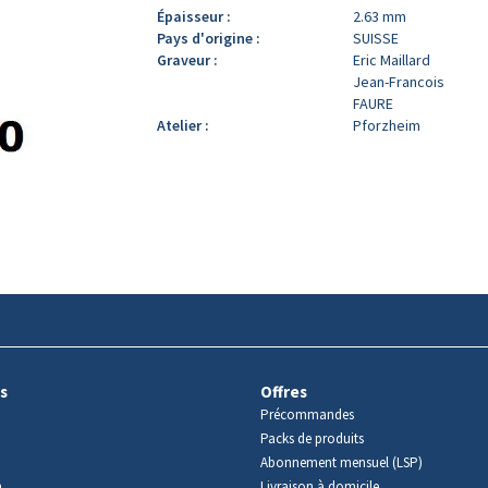
Épaisseur :
2.63 mm
Pays d'origine :
SUISSE
Graveur :
Eric Maillard
Jean-Francois
FAURE
Atelier :
Pforzheim
s
Offres
Précommandes
Packs de produits
Abonnement mensuel (LSP)
m
Livraison à domicile