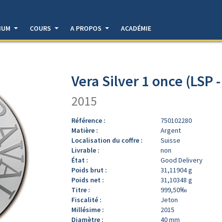
DIUM
COURS
A PROPOS
ACADÉMIE
Vera Silver 1 once (LSP 
2015
Référence :
750102280
Matière :
Argent
Localisation du coffre :
Suisse
Livrable :
non
État :
Good Delivery
Poids brut :
31,11904 g
Poids net :
31,10348 g
Titre :
999,50‰
Fiscalité :
Jeton
Millésime :
2015
Diamètre :
40 mm