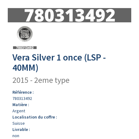
Avers
du
produit
Vera Silver 1 once (LSP -
40MM)
2015 - 2eme type
Référence :
780313492
Matière :
Argent
Localisation du coffre :
Suisse
Livrable :
non