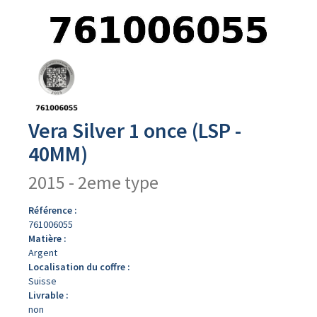
Avers
du
produit
Vera Silver 1 once (LSP -
40MM)
2015 - 2eme type
Référence :
761006055
Matière :
Argent
Localisation du coffre :
Suisse
Livrable :
non