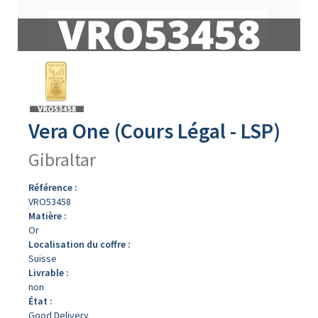
Avers
du
produit
Vera One (Cours Légal - LSP)
Gibraltar
Référence :
VRO53458
Matière :
Or
Localisation du coffre :
Suisse
Livrable :
non
État :
Good Delivery