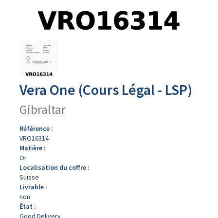
Avers
du
produit
Vera One (Cours Légal - LSP)
Gibraltar
Référence :
VRO16314
Matière :
Or
Localisation du coffre :
Suisse
Livrable :
non
État :
Good Delivery