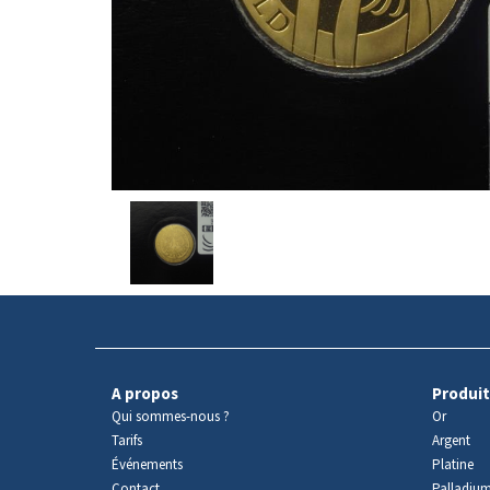
Avers
du
produit
A propos
Produit
Qui sommes-nous ?
Or
Tarifs
Argent
Événements
Platine
Contact
Palladiu