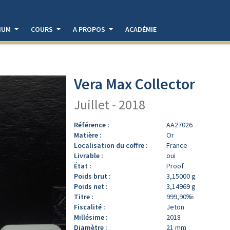
DIUM
COURS
A PROPOS
ACADÉMIE
Vera Max Collector
Juillet - 2018
Référence :
AA27026
Matière :
Or
Localisation du coffre :
France
Livrable :
oui
État :
Proof
Poids brut :
3,15000 g
Poids net :
3,14969 g
Titre :
999,90‰
Fiscalité :
Jeton
Millésime :
2018
Diamètre :
21 mm