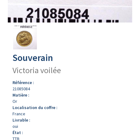
Avers
du
produit
Souverain
Victoria voilée
Référence :
21085084
Matière :
Or
Localisation du coffre :
France
Livrable :
oui
État :
TTB