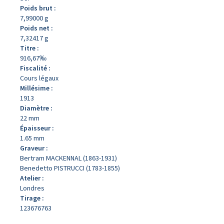
Poids brut :
7,99000 g
Poids net :
7,32417 g
Titre :
916,67‰
Fiscalité :
Cours légaux
Millésime :
1913
Diamètre :
22 mm
Épaisseur :
1.65 mm
Graveur :
Bertram MACKENNAL (1863-1931)
Benedetto PISTRUCCI (1783-1855)
Atelier :
Londres
Tirage :
123676763