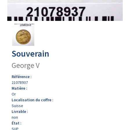
Avers
du
produit
Souverain
George V
Référence :
21078937
Matière :
Or
Localisation du coffre :
Suisse
Livrable :
non
État :
SUP