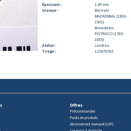
Épaisseur :
1.65 mm
Graveur :
Bertram
MACKENNAL (1863-
1931)
Benedetto
PISTRUCCI (1783-
1855)
Atelier :
Londres
Tirage :
123676763
s
Offres
Précommandes
Packs de produits
Abonnement mensuel (LSP)
m
Livraison à domicile