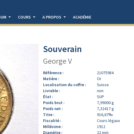
DIUM
COURS
A PROPOS
ACADÉMIE
Souverain
George V
Référence :
21075984
Matière :
Or
Localisation du coffre :
Suisse
Livrable :
non
État :
SUP
Poids brut :
7,99000 g
Poids net :
7,32417 g
Titre :
916,67‰
Fiscalité :
Cours légaux
Millésime :
1912
Diamètre :
22 mm