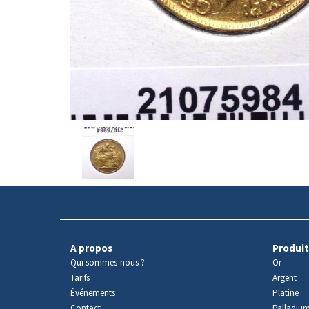
Avers
du
produit
A propos
Produit
Qui sommes-nous ?
Or
Tarifs
Argent
Événements
Platine
Contact
Palladiu