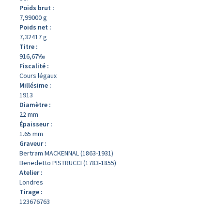
Poids brut :
7,99000 g
Poids net :
7,32417 g
Titre :
916,67‰
Fiscalité :
Cours légaux
Millésime :
1913
Diamètre :
22 mm
Épaisseur :
1.65 mm
Graveur :
Bertram MACKENNAL (1863-1931)
Benedetto PISTRUCCI (1783-1855)
Atelier :
Londres
Tirage :
123676763