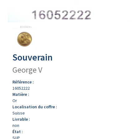
Avers
du
produit
Souverain
George V
Référence :
16052222
Matière :
Or
Localisation du coffre :
Suisse
Livrable :
non
État :
SUP