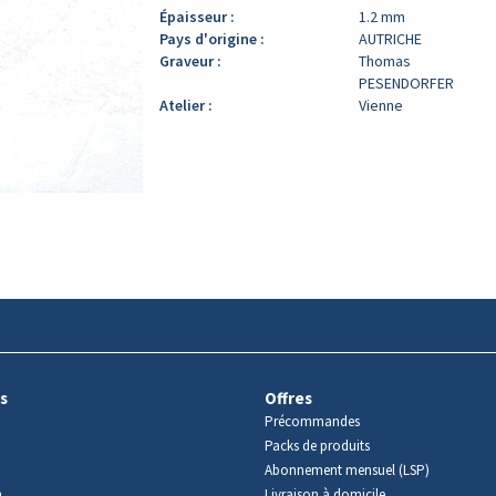
Épaisseur :
1.2 mm
Pays d'origine :
AUTRICHE
Graveur :
Thomas
PESENDORFER
Atelier :
Vienne
s
Offres
Précommandes
Packs de produits
Abonnement mensuel (LSP)
m
Livraison à domicile