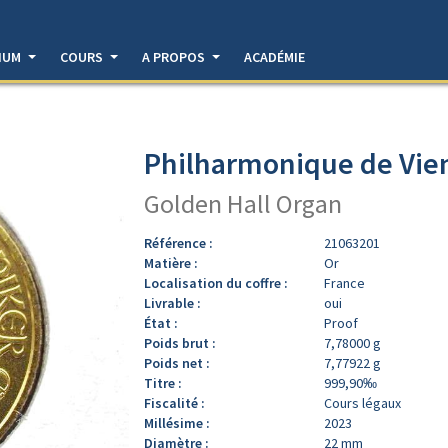
DIUM
COURS
A PROPOS
ACADÉMIE
Philharmonique de Vien
Golden Hall Organ
Référence :
21063201
Matière :
Or
Localisation du coffre :
France
Livrable :
oui
État :
Proof
Poids brut :
7,78000 g
Poids net :
7,77922 g
Titre :
999,90‰
Fiscalité :
Cours légaux
Millésime :
2023
Diamètre :
22 mm