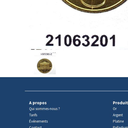
Avers
du
produit
A propos
Produit
Qui sommes-nous ?
Or
Tarifs
Argent
Événements
Platine
Contact
Palladiu